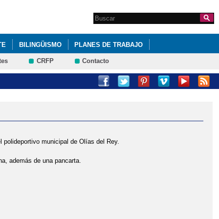
Search this site
Formulario de
búsqueda
TE
BILINGÜISMO
PLANES DE TRABAJO
tes
CRFP
Contacto
l polideportivo municipal de Olías del Rey.
ina, además de una pancarta.