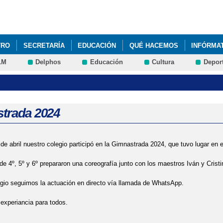
Pasar al
contenido
principal
TRO
SECRETARÍA
EDUCACIÓN
QUÉ HACEMOS
INFÓRMA
LM
Delphos
Educación
Cultura
Depor
trada 2024
de abril nuestro colegio participó en la Gimnastrada 2024, que tuvo lugar en e
e 4º, 5º y 6º prepararon una coreografía junto con los maestros Iván y Crist
gio seguimos la actuación en directo vía llamada de WhatsApp.
experiancia para todos.