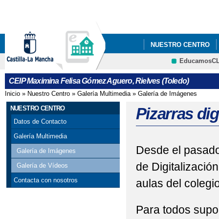
Pa
co
pri
NUESTRO CENTRO
EducamosC
BILINGÜISMO
PLA
CRFP
CEIP Maximina Felisa Gómez Aguero, Rielves (Toledo)
Inicio
»
Nuestro Centro
»
Galería Multimedia
»
Galería de Imágenes
Se encuentra usted aquí
NUESTRO CENTRO
Pizarras di
Datos de Contacto
Galería Multimedia
Desde el pasado 
Galería de Imágenes
de Digitalizació
Galería de Vídeos
Contacta con nosotros
aulas del colegio
Para todos supon