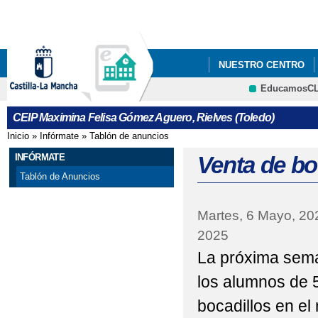
Pa
co
pri
NUESTRO CENTRO
EducamosC
BILINGÜISMO
PLA
CRFP
CEIP Maximina Felisa Gómez Aguero, Rielves (Toledo)
Inicio
»
Infórmate
»
Tablón de anuncios
Se encuentra usted aquí
INFÓRMATE
Venta de bo
Tablón de Anuncios
Martes, 6 Mayo, 20
2025
La próxima sema
los alumnos de 
bocadillos en el 